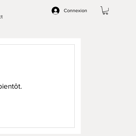
Connexion
ct
bientôt.