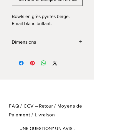
Bowls en grès pyrités beige.
Email blanc brillant.
Dimensions
Diamètre 19,5 -20 cm
Hauteur 4,5 -5 cm
FAQ / CGV
– Retour
/
Moyens de
Paiement / Livraison
UNE QUESTION? UN AVIS...